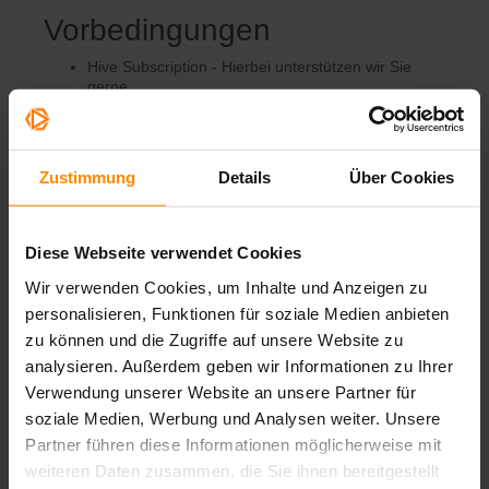
Vorbedingungen
Hive Subscription - Hierbei unterstützen wir Sie
gerne
Aktivierung von Hive für Ihren Mandanten durch
den
STREAMBOXY
Support
Nachdem HIVE für ihren Tenant aktiviert wurde können
Zustimmung
Details
Über Cookies
nun Sessions vom Typ LiveStream mit HIVE eCDN
Integration eingerichtet werden.
Diese Webseite verwendet Cookies
Aktivieren von Hive eCDN
Wir verwenden Cookies, um Inhalte und Anzeigen zu
für eine Livestream Session
personalisieren, Funktionen für soziale Medien anbieten
zu können und die Zugriffe auf unsere Website zu
Sie können hierbei pro Session entscheiden ob Sie
HIVE aktivieren möchten oder nicht.
analysieren. Außerdem geben wir Informationen zu Ihrer
Dies erfolgt innerhalb der Haupt- / Breakout-Session
Verwendung unserer Website an unsere Partner für
Einstellungen und ist nur für den Session Typ
soziale Medien, Werbung und Analysen weiter. Unsere
Livestream verfügbar.
Partner führen diese Informationen möglicherweise mit
weiteren Daten zusammen, die Sie ihnen bereitgestellt