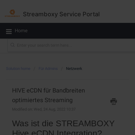
Streamboxy Service Portal
Home
Solution home
Für Admins
Netzwerk
HIVE eCDN für Bandbreiten
optimiertes Streaming
Modified on: Wed, 24 Aug, 2022 10:37
Was ist die STREAMBOXY
Hive eCDN Integration?