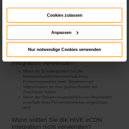
haben oder die sie im Rahmen Ihrer Nutzung der Dienste
gesammelt haben.
Cookies zulassen
Impressum:
Impressum
Datenschutz:
Datenschutz
Anpassen
Nur notwendige Cookies verwenden
Wann sollten Sie die HIVE eCDN
Integration verwenden?
Wenn sie Schwierigkeiten mit der
Netzwerkbandbreite innerhalb ihres
Firmennetzwerkes beim Streamen von
Videoinhalten an eine großen Anzahl von
Zuschauen haben
Wenn der Stream hauptsächlich von Mitarbeitern
innerhalb ihres Firmennetzwerkes angeschaut
wird
Wann sollten Sie die HIVE eCDN
Integration nicht verwenden?