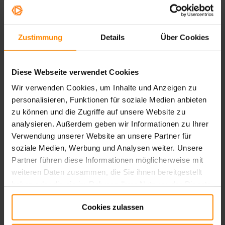
For Developers
Zustimmung
Details
Über Cookies
Extend and integrate Streamboxy
Diese Webseite verwendet Cookies
 DEUTSCH 
Wir verwenden Cookies, um Inhalte und Anzeigen zu
personalisieren, Funktionen für soziale Medien anbieten
Allgemeine Informationen
zu können und die Zugriffe auf unsere Website zu
analysieren. Außerdem geben wir Informationen zu Ihrer
Basisinformationen und wichtige Konzepte
Verwendung unserer Website an unsere Partner für
soziale Medien, Werbung und Analysen weiter. Unsere
Partner führen diese Informationen möglicherweise mit
weiteren Daten zusammen, die Sie ihnen bereitgestellt
Für Teilnehmer
haben oder die sie im Rahmen Ihrer Nutzung der Dienste
Für die erfolgreiche Teilnahme an
gesammelt haben.
Streamboxy Events
Cookies zulassen
Impressum:
Impressum
Datenschutz:
Datenschutz