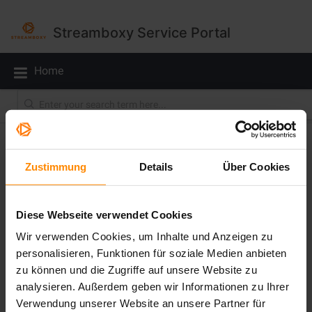
Streamboxy Service Portal
Home
Solution home
Für Admins
Support
Zustimmung
Details
Über Cookies
Support & Impressum
Diese Webseite verwendet Cookies
Was sind die Support & Impressum Einstellungen? Mit Hilfe der
Support & Impressum Einstellungen können Sie festlegen, wohin
Wir verwenden Cookies, um Inhalte und Anzeigen zu
die Support & ...
personalisieren, Funktionen für soziale Medien anbieten
Fri, 1 Sep, 2023 14:33
zu können und die Zugriffe auf unsere Website zu
analysieren. Außerdem geben wir Informationen zu Ihrer
Verwendung unserer Website an unsere Partner für