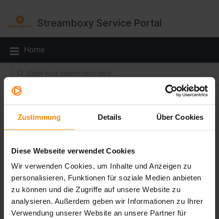
Streamboxy Service Portal
Home
Solution home
For Admins
User Provisioning and Synchronization
Zustimmung
Details
Über Cookies
SCIM 2.0 User Provisioning and Synchronization
Diese Webseite verwendet Cookies
What is SCIM? The System for Cross-domain Identity
Management (SCIM) is a specification designed to make
Wir verwenden Cookies, um Inhalte und Anzeigen zu
managing user identities in cloud-based applicati...
personalisieren, Funktionen für soziale Medien anbieten
Fri, 21 Mar, 2025 15:49
zu können und die Zugriffe auf unsere Website zu
analysieren. Außerdem geben wir Informationen zu Ihrer
Verwendung unserer Website an unsere Partner für