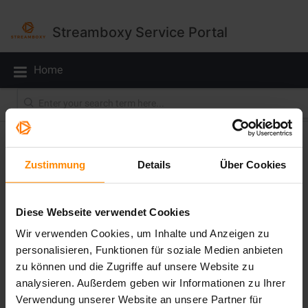
Streamboxy Service Portal
Home
Solution home
For Developers
STREAMBOXY Development Overview
Zustimmung
Details
Über Cookies
STREAMBOXY Development Options Overview
Diese Webseite verwendet Cookies
Whats in this article? There is a multitude of options to integrate,
extend and customize STREAMBOXY. This article provides you
Wir verwenden Cookies, um Inhalte und Anzeigen zu
with an overview depending...
personalisieren, Funktionen für soziale Medien anbieten
Tue, 7 Mar, 2023 13:46
zu können und die Zugriffe auf unsere Website zu
analysieren. Außerdem geben wir Informationen zu Ihrer
Verwendung unserer Website an unsere Partner für