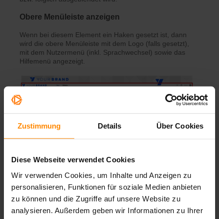
Obere Menüleiste anzeigen
Wenn bei diesem Element ein Haken gesetzt ist, dann
wird die obere Menüleiste mit dem Logo (falls gesetzt),
mit dem Nutzermenü (inkl. Sprachwechsel) sowie das
Hilfemenü angezeigt.
Zustimmung
Details
Über Cookies
Diese Webseite verwendet Cookies
Benutzerpanel anzeigen
Wir verwenden Cookies, um Inhalte und Anzeigen zu
Wenn bei diesem Element ein Haken gesetzt ist, dann
personalisieren, Funktionen für soziale Medien anbieten
wird die Menüleiste mit dem Live Chat (falls aktiviert)
zu können und die Zugriffe auf unsere Website zu
und den Session-Teilnehmern angezeigt. Wird das
Panel deaktiviert, ohne den Chat zu deaktivieren, bleibt
analysieren. Außerdem geben wir Informationen zu Ihrer
das Panel sichtbar.