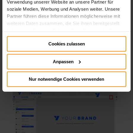
Verwendung unserer Website an unsere Partner für
soziale Medien, Werbung und Analysen weiter. Unsere
Partner führen diese Informationen möglicherweise mit
weiteren Daten zusammen, die Sie ihnen bereitgestellt
haben oder die sie im Rahmen Ihrer Nutzung der Dienste
gesammelt haben.
Cookies zulassen
Impressum:
Impressum
Datenschutz:
Datenschutz
Anpassen
Hilfemenü sichtbar
Nur notwendige Cookies verwenden
Wenn bei diesem Element ein Haken gesetzt ist, wird
das Hilfemenü angezeigt.