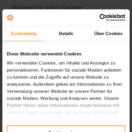
Beispiel für extra Fenster:
PowerPoint Präsentation im PDF-
Format
Zustimmung
Details
Über Cookies
Diese Webseite verwendet Cookies
Wir verwenden Cookies, um Inhalte und Anzeigen zu
personalisieren, Funktionen für soziale Medien anbieten
zu können und die Zugriffe auf unsere Website zu
analysieren. Außerdem geben wir Informationen zu Ihrer
Mobile Ansicht
Verwendung unserer Website an unsere Partner für
soziale Medien, Werbung und Analysen weiter. Unsere
In der mobilen Ansicht erfolgt aufgrund der
Bildschirmgröße keine Unterscheidung zwischen Panel
Partner führen diese Informationen möglicherweise mit
und Vollbild Panel.
weiteren Daten zusammen, die Sie ihnen bereitgestellt
haben oder die sie im Rahmen Ihrer Nutzung der Dienste
gesammelt haben.