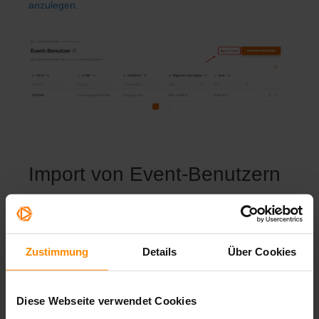
anzulegen
.
Import von Event-Benutzern
Für den
Import von Event-Benutzern
, klicken Sie auf
den Button "
Import / Export
". Es öffnet sich das
Dropdown Menu
.
Sie können außerdem eine Event-Benutzer Vorlage
Zustimmung
Details
Über Cookies
herunterladen, um das Layout dieser zu nutzen.
Diese Webseite verwendet Cookies