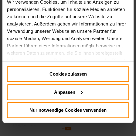
Wir verwenden Cookies, um Inhalte und Anzeigen zu
personalisieren, Funktionen für soziale Medien anbieten
zu können und die Zugriffe auf unsere Website zu
analysieren. Außerdem geben wir Informationen zu Ihrer
Zunächst müssen Sie Ihre
Excel-Datei hochladen
.
Dazu können Sie die
Vorlage nutzen
, die Sie in der
Verwendung unserer Website an unsere Partner für
rechten oberen Ecke herunterladen und mit Ihren Daten
soziale Medien, Werbung und Analysen weiter. Unsere
füllen können (Button "Vorlage herunterladen").
Partner führen diese Informationen möglicherweise mit
Für weitere Informationen zur Vorlage, lesen Sie den
Artikel zu
Excel-Import-Datei erstellen
weiteren Daten zusammen, die Sie ihnen bereitgestellt
haben oder die sie im Rahmen Ihrer Nutzung der Dienste
gesammelt haben.
Vorlage:
Cookies zulassen
Impressum:
Impressum
Datenschutz:
Datenschutz
Wenn Sie ihre
Excel-Datei hochgeladen
haben,
Anpassen
werden Sie automatisch zum nächsten Schritt, der
Spalten-Zuweisung
, geführt.
Nur notwendige Cookies verwenden