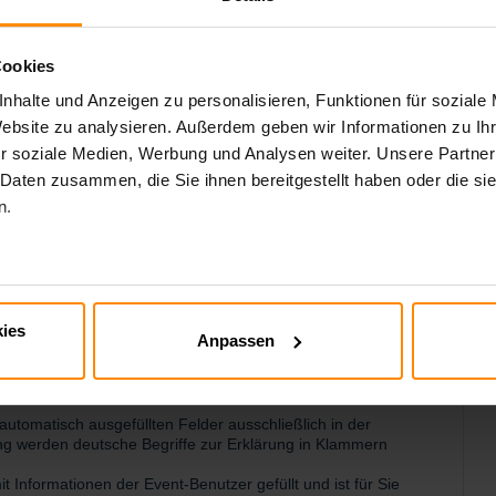
Cookies
nhalte und Anzeigen zu personalisieren, Funktionen für soziale
Website zu analysieren. Außerdem geben wir Informationen zu I
r soziale Medien, Werbung und Analysen weiter. Unsere Partner
 Daten zusammen, die Sie ihnen bereitgestellt haben oder die s
n.
ies
Anpassen
chzeitig gezeigt werden. Weiter rechts befinden sich noch
.
 automatisch ausgefüllten Felder ausschließlich in der
ng werden deutsche Begriffe zur Erklärung in Klammern
Informationen der Event-Benutzer gefüllt und ist für Sie