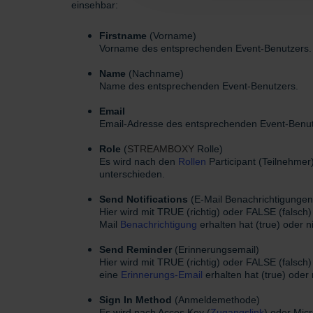
einsehbar:
Firstname
(Vorname)
Vorname des entsprechenden Event-Benutzers.
Name
(Nachname)
Name des entsprechenden Event-Benutzers.
Email
Email-Adresse des entsprechenden Event-Benut
Role
(
STREAMBOXY
Rolle)
Es wird nach den
Rollen
Participant (Teilnehmer
unterschieden.
Send
Notifications
(E-Mail Benachrichtigungen
Hier wird mit TRUE (richtig) oder FALSE (falsch
Mail
Benachrichtigung
erhalten hat (true) oder ni
Send
Reminder
(Erinnerungsemail)
Hier wird mit TRUE (richtig) oder FALSE (falsch
eine
Erinnerungs-Email
erhalten hat (true) oder n
Sign
In
Method
(Anmeldemethode)
Es wird nach Acces Key (
Zugangslink
) oder Mic