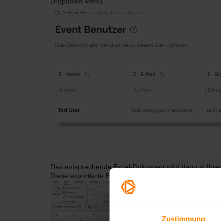
Dropdown Menu
.
Das entsprechende Excel-Dokument wird dann in Ihre
Diese exportierte Event-Benutzer Liste kann nun in Mi
Zustimmung