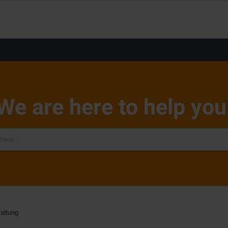
We are here to help you
altung