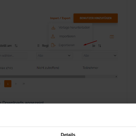
n Downloads angezeigt.
crosoft Excel geöffnet werden.
Details