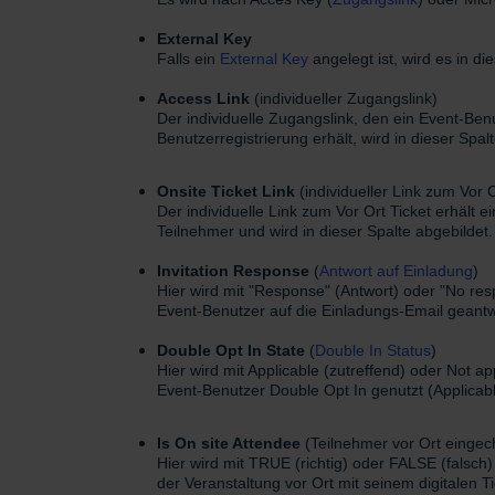
External K
ey
Falls ein
External Key
angelegt ist, wird es in di
Access
Link
(individueller Zugangslink)
Der individuelle Zugangslink, den ein Event-Ben
Benutzerregistrierung erhält, wird in dieser Spal
Onsite Ticket Link
(individueller Link zum Vor O
Der individuelle Link zum Vor Ort Ticket erhält 
Teilnehmer und wird in dieser Spalte abgebildet.
Invitation
Response
(
Antwort auf Einladung
)
Hier wird mit "Response" (Antwort) oder "No res
Event-Benutzer auf die Einladungs-Email geantw
Double Opt In State
(
Double In Status
)
Hier wird mit Applicable (zutreffend) oder Not a
Event-Benutzer Double Opt In genutzt (Applicable
Is On site Attendee
(Teilnehmer vor Ort eingec
H
ier wird mit TRUE (richtig) oder FALSE (falsch
der Veranstaltung vor Ort mit seinem digitalen Ti