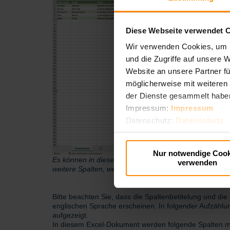
Diese Webseite verwendet 
Wir verwenden Cookies, um I
und die Zugriffe auf unsere 
Website an unsere Partner fü
möglicherweise mit weiteren
der Dienste gesammelt habe
Impressum:
Impressum
Datenschutz:
Datenschutz
Nur notwendige Cook
Es können in diesem Screenshot nicht alle Spalten glei
verwenden
weitere Spalten, welche im Folgenden aufgelistet sind
Bitte beachten Sie, dass die Spaltenbetitelung und die
englischen Sprache erscheinen. In folgender Aufzählu
aufgezeigt.
In diesem Excel-Dokument werden folgende Spalten mit 