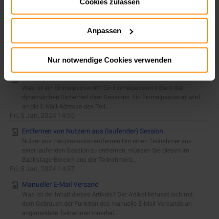
Cookies zulassen
Impressum:
Impressum
Wed, 13 Mar, 2024 10:12
Datenschutz:
Datenschutz
Single Sign-On Konfiguration (Admin Guide)
Anpassen
Was ist ein Single Sign On? Single Sign On ermöglicht es ihren
Nutzer, sich mit ihren Microsoft (Office 365) oder Azure AD
Accounts anzumelden. Dies...
Nur notwendige Cookies verwenden
Fri, 5 Jan, 2024 14:52
Einmalpasswörter benutzen
Was ist ein Einmalpasswort? Ein Einmalpasswort dient der
dynamischen Sicherheit ihrer Sessions. Ein Einmalpasswort wird
an die E-Mail-Adresse des Teil...
Fri, 5 Jan, 2024 14:55
Entfernen von Nutzern aus (laufender) Session
Nutzer aus Hauptsession entfernen Um einen Teilnehmer aus
einer laufenden Session zu entfernen, müssen Sie diesen im
Backstage-Bereich aus der Teilnehmerü...
Fri, 5 Jan, 2024 14:57
Manueller E-Mail Versand
Was ist der Inhalt dieses Artikels? Der Artikel befasst sich mit
dem Gebrauch der Funktion des manuelle E-Mail Versands an
angemeldete Teilnehmer innerhal...