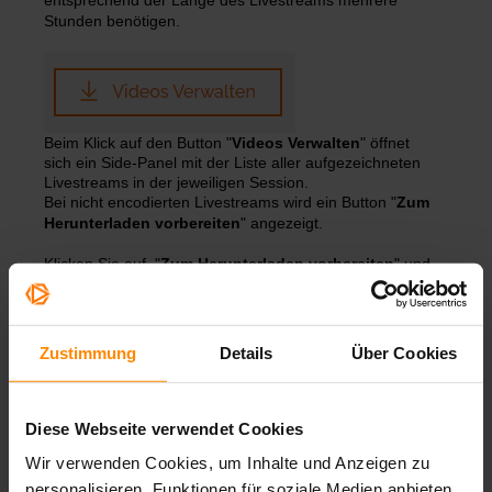
Stunden benötigen.
Beim Klick auf den Button "
Videos Verwalten
" öffnet
sich ein Side-Panel mit der Liste aller aufgezeichneten
Livestreams in der jeweiligen Session.
Bei nicht encodierten Livestreams wird ein Button "
Zum
Herunterladen vorbereiten
" angezeigt.
Klicken Sie auf "
Zum Herunterladen vorbereiten
" und
der Status wechselt zu "
Vorbereitung läuft
".
Zustimmung
Details
Über Cookies
Bei encodierten Livestreams wird ein Button zum
Herunterladen angezeigt.
Diese Webseite verwendet Cookies
Wir verwenden Cookies, um Inhalte und Anzeigen zu
personalisieren, Funktionen für soziale Medien anbieten