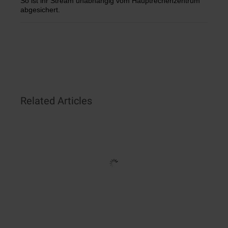
So ist ihr Stream unabhängig vom Hauptrechenzentrum
abgesichert.
Related Articles