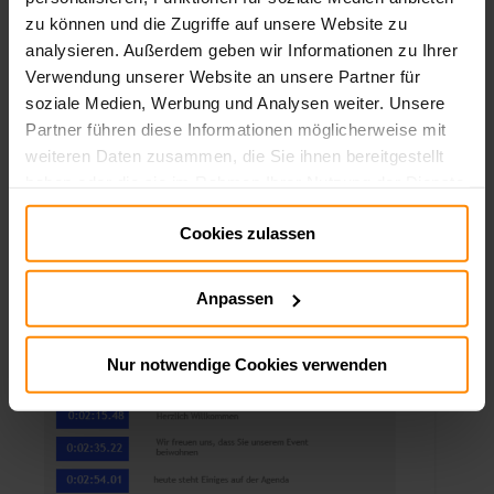
Aufzeichnung analysieren (Preview
zu können und die Zugriffe auf unsere Website zu
Funktion)
analysieren. Außerdem geben wir Informationen zu Ihrer
Verwendung unserer Website an unsere Partner für
Mit dieser Funktion können Sie Ihre die Ton-
soziale Medien, Werbung und Analysen weiter. Unsere
Aufzeichnung nach Beendigung des Livestreams
analysieren lassen. So wird eine Transkription erstellt,
Partner führen diese Informationen möglicherweise mit
die es ermöglicht nach Schlagwörtern in der
weiteren Daten zusammen, die Sie ihnen bereitgestellt
Aufzeichnung zu suchen.
haben oder die sie im Rahmen Ihrer Nutzung der Dienste
Es werden Ihnen dann die entsprechenden Stellen in
der gesamten Aufzeichnung angezeigt, in denen Ihr
gesammelt haben.
Schlagwort in der Ton-Aufnahme vorkommt.
Cookies zulassen
Impressum:
Impressum
Datenschutz:
Datenschutz
Anpassen
Nur notwendige Cookies verwenden