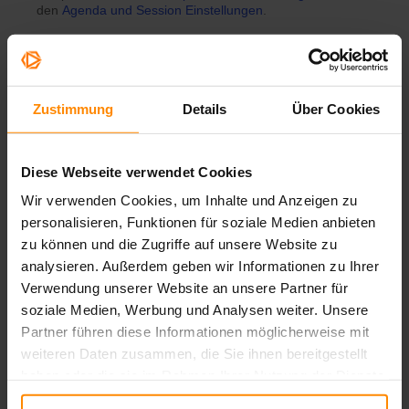
den
Agenda und Session Einstellungen
.
Welche Session Typen gibt
Zustimmung
Details
Über Cookies
es?
Diese Webseite verwendet Cookies
Wir verwenden Cookies, um Inhalte und Anzeigen zu
personalisieren, Funktionen für soziale Medien anbieten
zu können und die Zugriffe auf unsere Website zu
analysieren. Außerdem geben wir Informationen zu Ihrer
Verwendung unserer Website an unsere Partner für
soziale Medien, Werbung und Analysen weiter. Unsere
Partner führen diese Informationen möglicherweise mit
weiteren Daten zusammen, die Sie ihnen bereitgestellt
haben oder die sie im Rahmen Ihrer Nutzung der Dienste
Livestream
gesammelt haben.