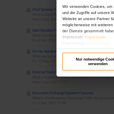
Wir verwenden Cookies, um I
Chat Speaker Features
und die Zugriffe auf unsere 
What is the STREAMBOXY Chat? Using the Chat featur
Website an unsere Partner fü
Wed, 6 Apr, 2022 11:26
möglicherweise mit weiteren
Q&A Speaker Features
der Dienste gesammelt habe
What is in this article? This article describes STRE
Impressum:
Impressum
Fri, 8 Mar, 2024 17:32
Datenschutz:
Datenschutz
Survey Speaker Features
What are surveys? With the help of surveys, speakers 
Nur notwendige Cook
Fri, 17 May, 2024 11:59
verwenden
External Tools Speaker Features
What are external tools? STREAMBOXY can integrate e
Wed, 6 Apr, 2022 11:27
Document Exchange Speaker Features
What is the Document Exchange? With the documents 
Fri, 2 Sep, 2022 13:38