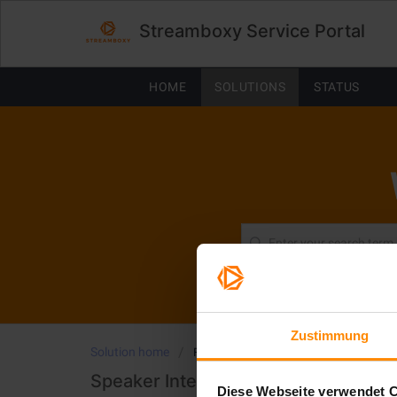
Streamboxy Service Portal
HOME
SOLUTIONS
STATUS
Zustimmung
Solution home
For Speaker & Stream Operators
Speaker Interaction Features
Diese Webseite verwendet 