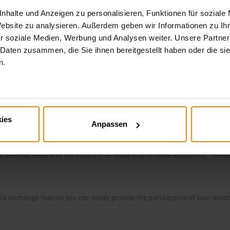
nhalte und Anzeigen zu personalisieren, Funktionen für soziale
Website zu analysieren. Außerdem geben wir Informationen zu I
e you are able to communicate with other participants during a Session
r soziale Medien, Werbung und Analysen weiter. Unsere Partner
 Daten zusammen, die Sie ihnen bereitgestellt haben oder die s
n.
AMBOXY's Q&A feature and what speakers can do in relation to Q&A. The fo
can poll the participants live during the session or take votes. Speaker F
ies
Anpassen
xternal tools into the platform to make events more interactive. These t
exchange feature you can easily provide the participants of your event