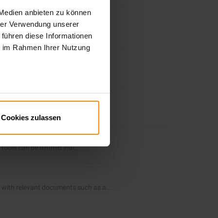
 Medien anbieten zu können
hrer Verwendung unserer
 using text messages. As Spe...
 führen diese Informationen
ie im Rahmen Ihrer Nutzung
llowing cont...
eatures ...
Cookies zulassen
ools can be defined indi...
 with relevant documents such as a...