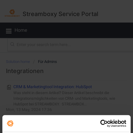
Streamboxy Service Portal
Home
Solution home
Für Admins
Integrationen
CRM & Marketingtool Integration: HubSpot
Was steht in diesem Artikel? Dieser Artikel beschreibt die
Integrationsmöglichkeiten von CRM- und Marketingtools, wie
HubSpot bei STREAMBOXY. STREAMBOX...
Mon, 13 May, 2024 17:36
CRM & Marketingtool Integration: Pardot
Was steht in diesem Artikel? Dieser Artikel beschreibt die
Integrationsmöglichkeiten von dem CRM- und Marketingtool