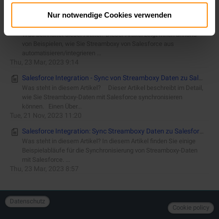
Tue, 4 Apr, 2023 13:44
Nur notwendige Cookies verwenden
Salesforce Integration: Sync und Automatisiere Streamboxy von Salesforce - Flow Samples
Was beinhaltet dieser Artikel? Dieser Artikel zeigt Ihnen anhand
von Beispielen, wie Sie Streamboxy von Salesforce aus
automatisieren/integrieren ...
Thu, 23 Mar, 2023 9:14
Salesforce Integration - Sync von Streamboxy Daten zu Salesforce
Was steht in diesem Artikel? Dieser Artikel beschreibt im Detail,
wie Sie Streamboxy-Daten mit Salesforce synchronisieren
können. Einen Über...
Tue, 21 Nov, 2023 11:20
Salesforce Integration: Sync Streamboxy Daten zu Salesforce - Flow Samples
Was steht in diesem Artikel? In diesem Artikel finden Sie einige
Beispielabläufe für die Synchronisierung von Streamboxy-Daten
mit Salesforce. ...
Thu, 23 Mar, 2023 8:57
Datenschutz
Cookie policy