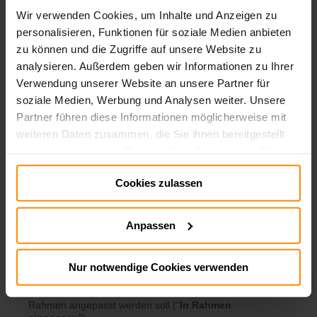
Wir verwenden Cookies, um Inhalte und Anzeigen zu
personalisieren, Funktionen für soziale Medien anbieten
zu können und die Zugriffe auf unsere Website zu
Bevor der Eventnutzer also die Konferenz betritt, kann
er folgende Geräte eigenständig einstellen:
analysieren. Außerdem geben wir Informationen zu Ihrer
Mikrofon
Verwendung unserer Website an unsere Partner für
Lautsprecher
soziale Medien, Werbung und Analysen weiter. Unsere
Kamera
Partner führen diese Informationen möglicherweise mit
Screensharing
weiteren Daten zusammen, die Sie ihnen bereitgestellt
Dabei kann bei dem Gerät "Kamera" zum Beispiel
haben oder die sie im Rahmen Ihrer Nutzung der Dienste
entweder die Laptop-Kamera (meist standardmäßig
gesammelt haben.
gesetzt) oder eine externe Kamera auswählen.
Cookies zulassen
Impressum:
Impressum
Durch Klicken auf den Button "Konferenz beitreten",
gelangt der Eventnutzer in die Konferenz mit den zuvor
Datenschutz:
Datenschutz
eingestellten Geräten.
Anpassen
Kachel Einstellungen
Nur notwendige Cookies verwenden
Hier können Sie entscheiden, wie die Teilnehmer in den
Kacheln angezeigt werden sollen, also ob das Video der
Konferenz den "
Rahmen
ausfüllen
" oder in den
Rahmen angepasst werden soll ("
In Rahmen