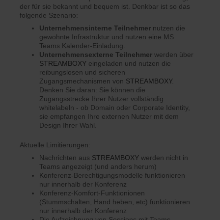
der für sie bekannt und bequem ist. Denkbar ist so das
folgende Szenario:
Unternehmensinterne Teilnehmer
nutzen die
gewohnte Infrastruktur und nutzen eine MS
Teams Kalender-Einladung.
U
nternehmensexterne Teilnehmer
werden über
STREAMBOXY
eingeladen und nutzen die
reibungslosen und sicheren
Zugangsmechanismen von
STREAMBOXY
.
Denken Sie daran: Sie können die
Zugangsstrecke Ihrer Nutzer vollständig
whitelabeln - ob Domain oder Corporate Identity,
sie empfangen Ihre externen Nutzer mit dem
Design Ihrer Wahl.
Aktuelle Limitierungen:
Nachrichten aus
STREAMBOXY
werden nicht in
Teams angezeigt (und anders herum)
Konferenz-Berechtigungsmodelle funktionieren
nur innerhalb der Konferenz
Konferenz-Komfort-Funktionionen
(Stummschalten, Hand heben, etc) funktionieren
nur innerhalb der Konferenz
Die Aufzeichnung von Sessions mit Teams