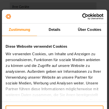
Zustimmung
Details
Über Cookies
Diese Webseite verwendet Cookies
Das Lautsprecher-Symbol verändert sich nun zu einem
blauen Lautsprecher-Symbol
und ein Probe-Sound
Wir verwenden Cookies, um Inhalte und Anzeigen zu
sollte aus Ihrer ausgewählten Lautsprecherauswahl
ertönen.
personalisieren, Funktionen für soziale Medien anbieten
zu können und die Zugriffe auf unsere Website zu
analysieren. Außerdem geben wir Informationen zu Ihrer
Kamera-Einstellungen
Verwendung unserer Website an unsere Partner für
soziale Medien, Werbung und Analysen weiter. Unsere
Unter diesem Punkt können Sie die Kamera-
Partner führen diese Informationen möglicherweise mit
Einstellungen verwalten.
weiteren Daten zusammen, die Sie ihnen bereitgestellt
Hier können Sie entscheiden, welche Kamera-
haben oder die sie im Rahmen Ihrer Nutzung der Dienste
Wiedergabe Möglichkeiten in der Konferenz ausgewählt
werden sollen.
gesammelt haben.